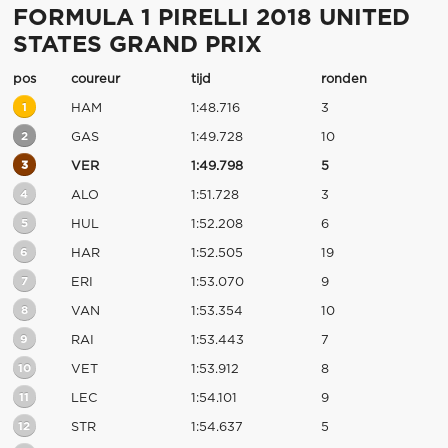
FORMULA 1 PIRELLI 2018 UNITED
STATES GRAND PRIX
pos
coureur
tijd
ronden
1
HAM
1:48.716
3
2
GAS
1:49.728
10
3
VER
1:49.798
5
4
ALO
1:51.728
3
5
HUL
1:52.208
6
6
HAR
1:52.505
19
7
ERI
1:53.070
9
8
VAN
1:53.354
10
9
RAI
1:53.443
7
10
VET
1:53.912
8
11
LEC
1:54.101
9
12
STR
1:54.637
5