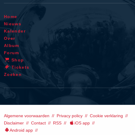
Home
Nieuws
Kalender
Over
Album
Forum
Shop
Tickets
Zoeken
Algemene voorwaarden
Privacy policy
Cookie verklaring
Disclaimer
Contact
RSS
iOS app
Android app