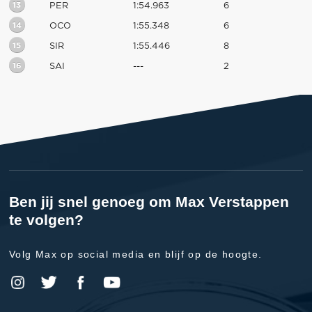
13
PER
1:54.963
6
14
OCO
1:55.348
6
15
SIR
1:55.446
8
16
SAI
---
2
Ben jij snel genoeg om Max Verstappen
te volgen?
Volg Max op social media en blijf op de hoogte.