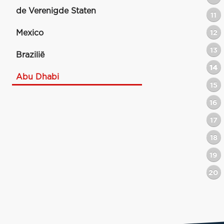
de Verenigde Staten
11
Mexico
12
13
Brazilië
14
Abu Dhabi
15
16
17
18
19
20