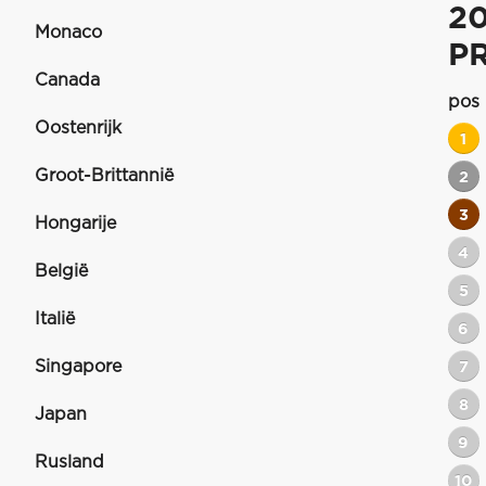
2
Monaco
P
Canada
pos
Oostenrijk
1
Groot-Brittannië
2
3
Hongarije
4
België
5
Italië
6
Singapore
7
8
Japan
9
Rusland
10