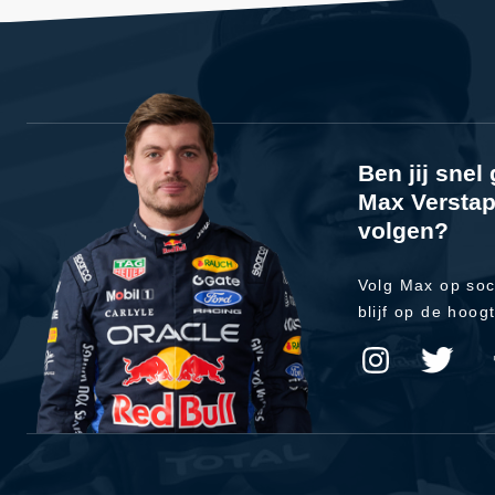
Ben jij sne
Max Verstap
volgen?
Volg Max op soc
blijf op de hoog