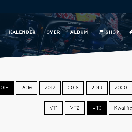
KALENDER
OVER
ALBUM
SHOP
2015
2016
2017
2018
2019
2020
VT1
VT2
VT3
Kwalific