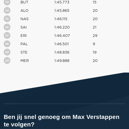
13
BUT
1:45.773
15
14
ALO
1:45.865
20
15
NAS
1:46.115
20
16
SAI
1:46.220
21
17
ERI
1:46.407
29
18
PAL
1:46.501
9
19
STE
1:48.836
19
20
MER
1:49.888
20
Ben jij snel genoeg om Max Verstappen
te volgen?