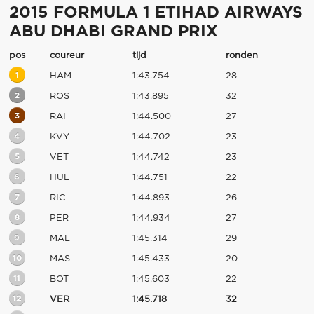
2015 FORMULA 1 ETIHAD AIRWAYS
ABU DHABI GRAND PRIX
pos
coureur
tijd
ronden
1
HAM
1:43.754
28
2
ROS
1:43.895
32
3
RAI
1:44.500
27
4
KVY
1:44.702
23
5
VET
1:44.742
23
6
HUL
1:44.751
22
7
RIC
1:44.893
26
8
PER
1:44.934
27
9
MAL
1:45.314
29
10
MAS
1:45.433
20
11
BOT
1:45.603
22
12
VER
1:45.718
32