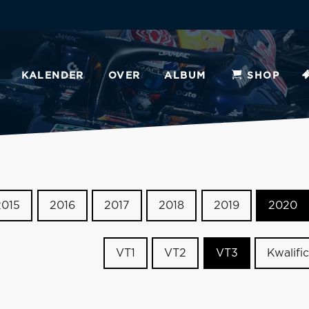
KALENDER
OVER
ALBUM
SHOP
2015
2016
2017
2018
2019
2020
VT1
VT2
VT3
Kwalific