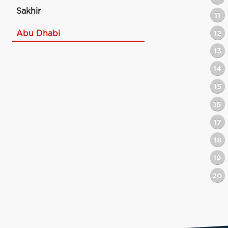
Sakhir
11
Abu Dhabi
12
13
14
15
16
17
18
19
20