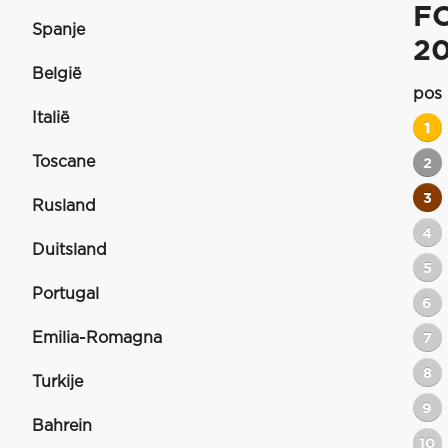
F
Spanje
2
België
pos
Italië
1
Toscane
2
3
Rusland
4
Duitsland
5
Portugal
6
Emilia-Romagna
7
8
Turkije
9
Bahrein
10