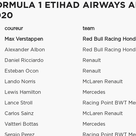
ORMULA 1 ETIHAD AIRWAYS A
020
coureur
team
Max Verstappen
Red Bull Racing Hond
Alexander Albon
Red Bull Racing Hond
Daniel Ricciardo
Renault
Esteban Ocon
Renault
Lando Norris
McLaren Renault
Lewis Hamilton
Mercedes
Lance Stroll
Racing Point BWT Me
Carlos Sainz
McLaren Renault
Valtteri Bottas
Mercedes
Sergio Perez
Racing Point BWT Me