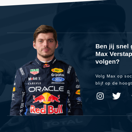
Ben jij sne
Max Verstap
volgen?
Volg Max op soc
blijf op de hoog