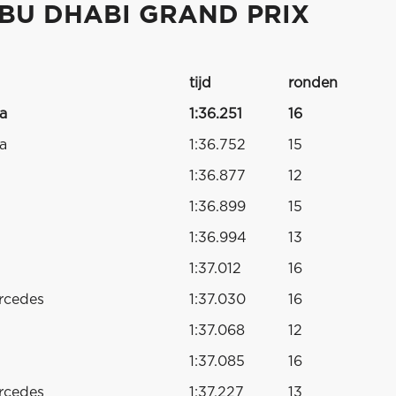
BU DHABI GRAND PRIX
tijd
ronden
a
1:36.251
16
a
1:36.752
15
1:36.877
12
1:36.899
15
1:36.994
13
1:37.012
16
rcedes
1:37.030
16
1:37.068
12
1:37.085
16
rcedes
1:37.227
13