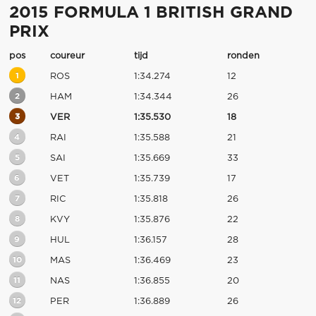
2015 FORMULA 1 BRITISH GRAND
PRIX
pos
coureur
tijd
ronden
1
ROS
1:34.274
12
2
HAM
1:34.344
26
3
VER
1:35.530
18
4
RAI
1:35.588
21
5
SAI
1:35.669
33
6
VET
1:35.739
17
7
RIC
1:35.818
26
8
KVY
1:35.876
22
9
HUL
1:36.157
28
10
MAS
1:36.469
23
11
NAS
1:36.855
20
12
PER
1:36.889
26