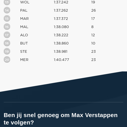
13
WOL
1:37.242
19
14
PAL
1:37.262
26
15
MAR
1:37.372
17
16
MAL
1:38.080
8
17
ALO
1:38.222
12
18
BUT
1:38.860
10
19
STE
1:38.981
23
20
MER
1:40.477
23
Ben jij snel genoeg om Max Verstappen
te volgen?