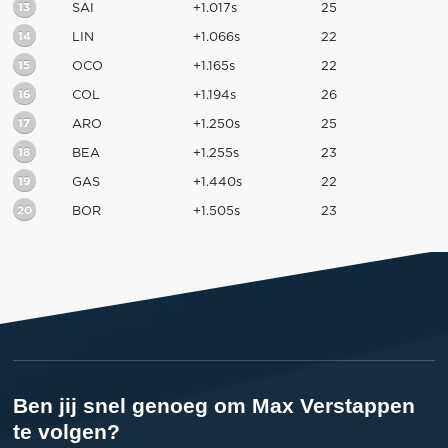
13
SAI
+1.017s
25
14
LIN
+1.066s
22
15
OCO
+1.165s
22
16
COL
+1.194s
26
17
ARO
+1.250s
25
18
BEA
+1.255s
23
19
GAS
+1.440s
22
20
BOR
+1.505s
23
Ben jij snel genoeg om Max Verstappen
te volgen?