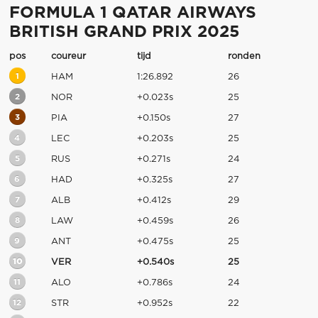
FORMULA 1 QATAR AIRWAYS
BRITISH GRAND PRIX 2025
pos
coureur
tijd
ronden
1
HAM
1:26.892
26
2
NOR
+0.023s
25
3
PIA
+0.150s
27
4
LEC
+0.203s
25
5
RUS
+0.271s
24
6
HAD
+0.325s
27
7
ALB
+0.412s
29
8
LAW
+0.459s
26
9
ANT
+0.475s
25
10
VER
+0.540s
25
11
ALO
+0.786s
24
12
STR
+0.952s
22