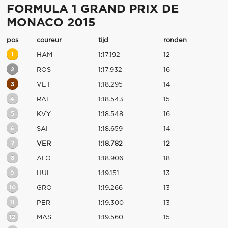
FORMULA 1 GRAND PRIX DE
MONACO 2015
pos
coureur
tijd
ronden
1
HAM
1:17.192
12
2
ROS
1:17.932
16
3
VET
1:18.295
14
4
RAI
1:18.543
15
5
KVY
1:18.548
16
6
SAI
1:18.659
14
7
VER
1:18.782
12
8
ALO
1:18.906
18
9
HUL
1:19.151
13
10
GRO
1:19.266
13
11
PER
1:19.300
13
12
MAS
1:19.560
15