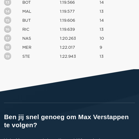
13
BOT
1:19.566
14
14
MAL
1:19.577
13
15
BUT
1:19.606
14
16
RIC
1:19.639
13
17
NAS
1:20.263
10
18
MER
1:22.017
9
19
STE
1:22.943
13
Ben jij snel genoeg om Max Verstappen
te volgen?