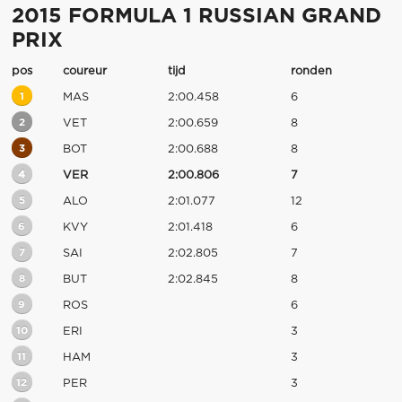
2015 FORMULA 1 RUSSIAN GRAND
PRIX
pos
coureur
tijd
ronden
1
MAS
2:00.458
6
2
VET
2:00.659
8
3
BOT
2:00.688
8
4
VER
2:00.806
7
5
ALO
2:01.077
12
6
KVY
2:01.418
6
7
SAI
2:02.805
7
8
BUT
2:02.845
8
9
ROS
6
10
ERI
3
11
HAM
3
12
PER
3