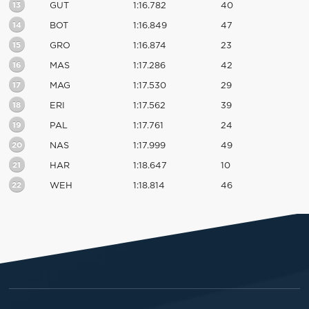
13
GUT
1:16.782
40
14
BOT
1:16.849
47
15
GRO
1:16.874
23
16
MAS
1:17.286
42
17
MAG
1:17.530
29
18
ERI
1:17.562
39
19
PAL
1:17.761
24
20
NAS
1:17.999
49
21
HAR
1:18.647
10
22
WEH
1:18.814
46