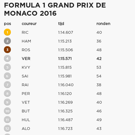
FORMULA 1 GRAND PRIX DE
MONACO 2016
pos
coureur
tijd
ronden
1
RIC
1:14.607
40
2
HAM
1:15.213
36
3
ROS
1:15.506
48
4
VER
1:15.571
42
5
KVY
1:15.815
53
6
SAI
1:15.981
54
7
RAI
1:16.040
38
8
PER
1:16.120
48
9
VET
1:16.269
40
10
BUT
1:16.325
46
11
HUL
1:16.487
49
12
ALO
1:16.723
43