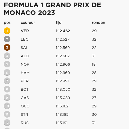
FORMULA 1 GRAND PRIX DE
MONACO 2023
pos
coureur
tijd
ronden
1
VER
1:12.462
29
2
LEC
1:12.527
32
3
SAI
1:12.569
22
4
ALO
1:12.682
31
5
NOR
1:12.906
18
6
HAM
1:12.960
28
7
PER
1:12.991
29
8
BOT
1:13.050
32
9
GAS
1:13.089
27
10
OCO
1:13.162
29
11
STR
1:13.185
30
12
RUS
1:13.191
31