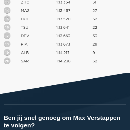
13
ZHO
1:13.354
31
14
MAG
1:13.457
27
15
HUL
1:13.520
32
16
TSU
1:13.641
22
17
DEV
1:13.663
33
18
PIA
1:13.673
29
19
ALB
1:14.217
9
20
SAR
1:14.238
32
Ben jij snel genoeg om Max Verstappen
te volgen?