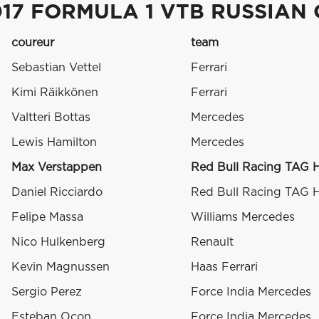
017 FORMULA 1 VTB RUSSIAN
coureur
team
Sebastian Vettel
Ferrari
Kimi Räikkönen
Ferrari
Valtteri Bottas
Mercedes
Lewis Hamilton
Mercedes
Max Verstappen
Red Bull Racing TAG 
Daniel Ricciardo
Red Bull Racing TAG 
Felipe Massa
Williams Mercedes
Nico Hulkenberg
Renault
Kevin Magnussen
Haas Ferrari
Sergio Perez
Force India Mercedes
Esteban Ocon
Force India Mercedes