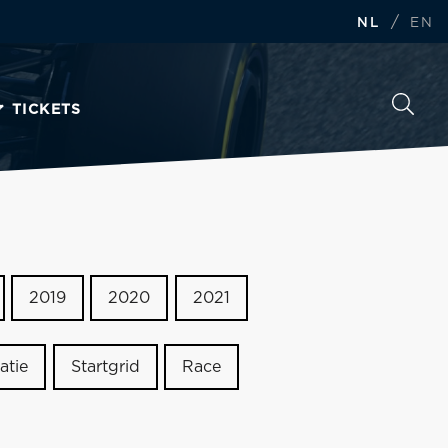
/
NL
EN
TICKETS
2019
2020
2021
atie
Startgrid
Race