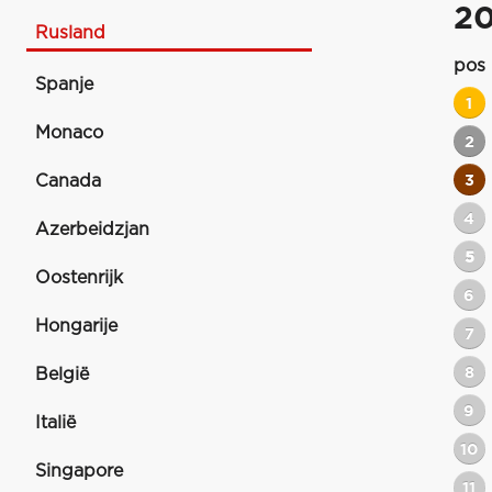
2
Rusland
pos
Spanje
1
Monaco
2
Canada
3
4
Azerbeidzjan
5
Oostenrijk
6
Hongarije
7
8
België
9
Italië
10
Singapore
11