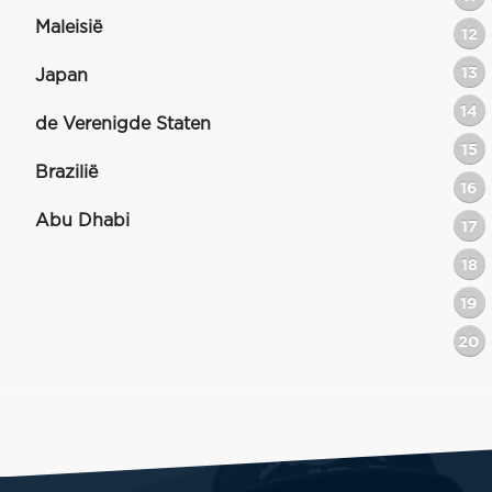
Maleisië
12
13
Japan
14
de Verenigde Staten
15
Brazilië
16
Abu Dhabi
17
18
19
20