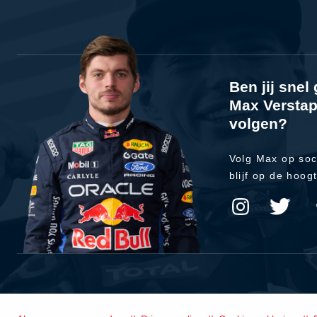
Ben jij sne
Max Verstap
volgen?
Volg Max op soc
blijf op de hoog