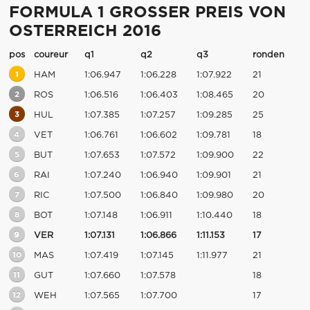
FORMULA 1 GROSSER PREIS VON
OSTERREICH 2016
pos
coureur
q1
q2
q3
ronden
1
HAM
1:06.947
1:06.228
1:07.922
21
2
ROS
1:06.516
1:06.403
1:08.465
20
3
HUL
1:07.385
1:07.257
1:09.285
25
4
VET
1:06.761
1:06.602
1:09.781
18
5
BUT
1:07.653
1:07.572
1:09.900
22
6
RAI
1:07.240
1:06.940
1:09.901
21
7
RIC
1:07.500
1:06.840
1:09.980
20
8
BOT
1:07.148
1:06.911
1:10.440
18
9
VER
1:07.131
1:06.866
1:11.153
17
10
MAS
1:07.419
1:07.145
1:11.977
21
11
GUT
1:07.660
1:07.578
18
12
WEH
1:07.565
1:07.700
17