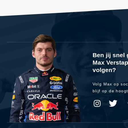
Ben jij sne
Max Verstap
volgen?
Volg Max op soc
blijf op de hoog