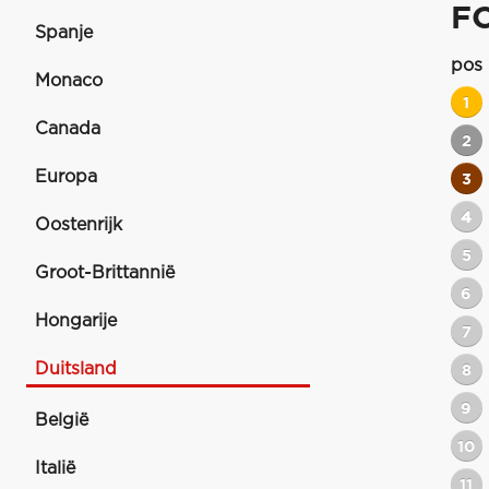
F
Spanje
pos
Monaco
1
Canada
2
Europa
3
4
Oostenrijk
5
Groot-Brittannië
6
Hongarije
7
Duitsland
8
9
België
10
Italië
11