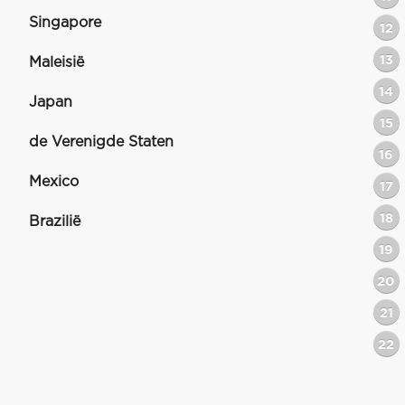
Singapore
12
13
Maleisië
14
Japan
15
de Verenigde Staten
16
Mexico
17
18
Brazilië
19
20
21
22