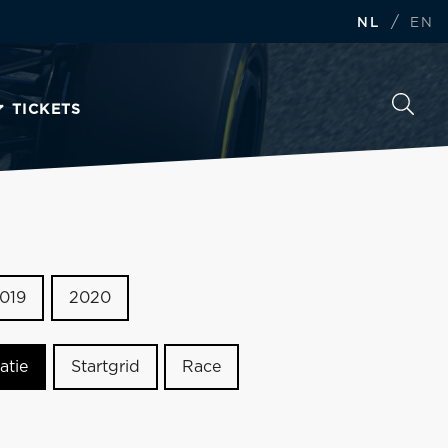
/
NL
EN
TICKETS
019
2020
atie
Startgrid
Race