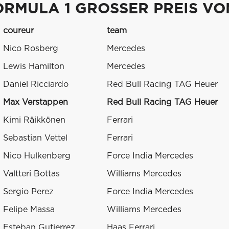
ORMULA 1 GROSSER PREIS V
coureur
team
Nico Rosberg
Mercedes
Lewis Hamilton
Mercedes
Daniel Ricciardo
Red Bull Racing TAG Heuer
Max Verstappen
Red Bull Racing TAG Heuer
Kimi Räikkönen
Ferrari
Sebastian Vettel
Ferrari
Nico Hulkenberg
Force India Mercedes
Valtteri Bottas
Williams Mercedes
Sergio Perez
Force India Mercedes
Felipe Massa
Williams Mercedes
Esteban Gutierrez
Haas Ferrari