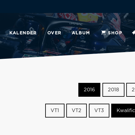
KALENDER
OVER
ALBUM
SHOP
2016
2018
2
VT1
VT2
VT3
Kwalific