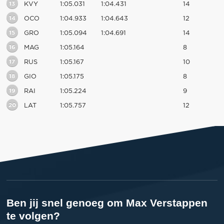
13
KVY
1:05.031
1:04.431
14
14
OCO
1:04.933
1:04.643
12
15
GRO
1:05.094
1:04.691
14
16
MAG
1:05.164
8
17
RUS
1:05.167
10
18
GIO
1:05.175
8
19
RAI
1:05.224
9
20
LAT
1:05.757
12
Ben jij snel genoeg om Max Verstappen
te volgen?