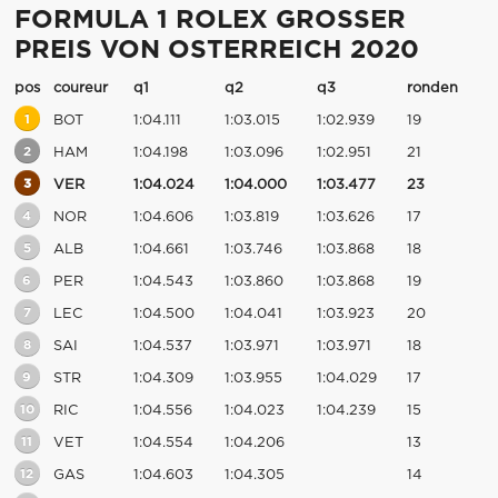
FORMULA 1 ROLEX GROSSER
PREIS VON OSTERREICH 2020
pos
coureur
q1
q2
q3
ronden
1
BOT
1:04.111
1:03.015
1:02.939
19
2
HAM
1:04.198
1:03.096
1:02.951
21
3
VER
1:04.024
1:04.000
1:03.477
23
4
NOR
1:04.606
1:03.819
1:03.626
17
5
ALB
1:04.661
1:03.746
1:03.868
18
6
PER
1:04.543
1:03.860
1:03.868
19
7
LEC
1:04.500
1:04.041
1:03.923
20
8
SAI
1:04.537
1:03.971
1:03.971
18
9
STR
1:04.309
1:03.955
1:04.029
17
10
RIC
1:04.556
1:04.023
1:04.239
15
11
VET
1:04.554
1:04.206
13
12
GAS
1:04.603
1:04.305
14