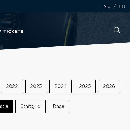
/
NL
EN
TICKETS
2022
2023
2024
2025
2026
atie
Startgrid
Race