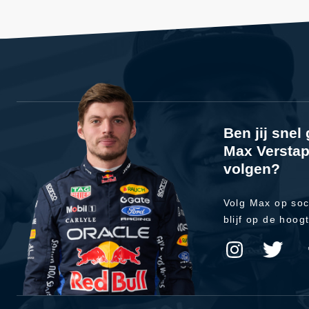
Ben jij sne
Max Verstap
volgen?
Volg Max op soc
blijf op de hoog