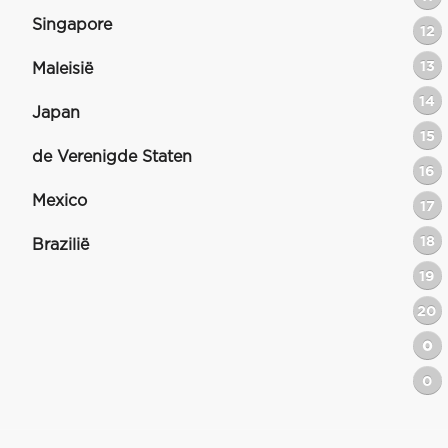
Singapore
12
13
Maleisië
14
Japan
15
de Verenigde Staten
16
Mexico
17
18
Brazilië
19
20
0
0