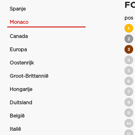
F
Spanje
pos
Monaco
1
Canada
2
Europa
3
4
Oostenrijk
5
Groot-Brittannië
6
Hongarije
7
8
Duitsland
9
België
10
Italië
11