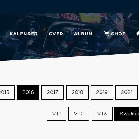
KALENDER
OVER
ALBUM
SHOP
2015
2016
2017
2018
2019
2021
VT1
VT2
VT3
Kwalific