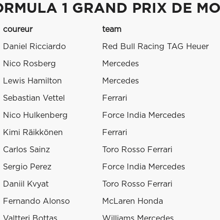
ORMULA 1 GRAND PRIX DE M
coureur
team
Daniel Ricciardo
Red Bull Racing TAG Heuer
Nico Rosberg
Mercedes
Lewis Hamilton
Mercedes
Sebastian Vettel
Ferrari
Nico Hulkenberg
Force India Mercedes
Kimi Räikkönen
Ferrari
Carlos Sainz
Toro Rosso Ferrari
Sergio Perez
Force India Mercedes
Daniil Kvyat
Toro Rosso Ferrari
Fernando Alonso
McLaren Honda
Valtteri Bottas
Williams Mercedes