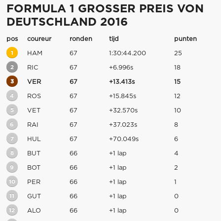
FORMULA 1 GROSSER PREIS VON
DEUTSCHLAND 2016
pos
coureur
ronden
tijd
punten
1
HAM
67
1:30:44.200
25
2
RIC
67
+6.996s
18
3
VER
67
+13.413s
15
4
ROS
67
+15.845s
12
5
VET
67
+32.570s
10
6
RAI
67
+37.023s
8
7
HUL
67
+70.049s
6
8
BUT
66
+1 lap
4
9
BOT
66
+1 lap
2
10
PER
66
+1 lap
1
11
GUT
66
+1 lap
0
12
ALO
66
+1 lap
0