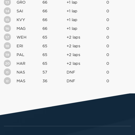
13
GRO
66
+1 lap
0
14
SAI
66
+1 lap
0
15
KVY
66
+1 lap
0
16
MAG
66
+1 lap
0
17
WEH
65
+2 laps
0
18
ERI
65
+2 laps
0
19
PAL
65
+2 laps
0
20
HAR
65
+2 laps
0
0
NAS
57
DNF
0
0
MAS
36
DNF
0