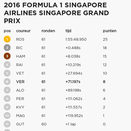
2016 FORMULA 1 SINGAPORE
AIRLINES SINGAPORE GRAND
PRIX
pos
coureur
ronden
tijd
punten
1
ROS
61
1:55:48.950
25
2
RIC
61
+0.488s
18
3
HAM
61
+8.038s
15
4
RAI
61
+10.219s
12
5
VET
61
+27.694s
10
6
VER
61
+71.197s
8
7
ALO
61
+89.198s
6
8
PER
61
+111.062s
4
9
KVY
61
+111.557s
2
10
MAG
61
+119.952s
1
11
GUT
60
+1 lap
0