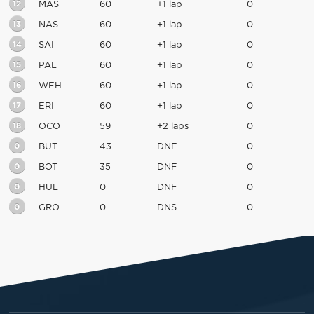
12
MAS
60
+1 lap
0
13
NAS
60
+1 lap
0
14
SAI
60
+1 lap
0
15
PAL
60
+1 lap
0
16
WEH
60
+1 lap
0
17
ERI
60
+1 lap
0
18
OCO
59
+2 laps
0
0
BUT
43
DNF
0
0
BOT
35
DNF
0
0
HUL
0
DNF
0
0
GRO
0
DNS
0