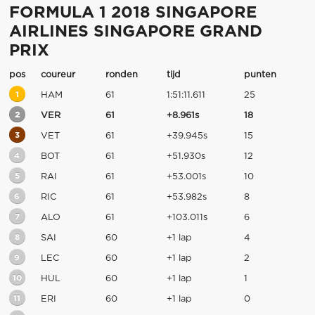
FORMULA 1 2018 SINGAPORE
AIRLINES SINGAPORE GRAND
PRIX
pos
coureur
ronden
tijd
punten
1
HAM
61
1:51:11.611
25
2
VER
61
+8.961s
18
3
VET
61
+39.945s
15
4
BOT
61
+51.930s
12
5
RAI
61
+53.001s
10
6
RIC
61
+53.982s
8
7
ALO
61
+103.011s
6
8
SAI
60
+1 lap
4
9
LEC
60
+1 lap
2
10
HUL
60
+1 lap
1
11
ERI
60
+1 lap
0