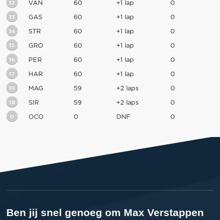
12
VAN
60
+1 lap
0
13
GAS
60
+1 lap
0
14
STR
60
+1 lap
0
15
GRO
60
+1 lap
0
16
PER
60
+1 lap
0
17
HAR
60
+1 lap
0
18
MAG
59
+2 laps
0
19
SIR
59
+2 laps
0
0
OCO
0
DNF
0
Ben jij snel genoeg om Max Verstappen