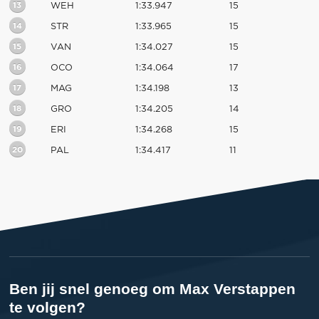
13
WEH
1:33.947
15
14
STR
1:33.965
15
15
VAN
1:34.027
15
16
OCO
1:34.064
17
17
MAG
1:34.198
13
18
GRO
1:34.205
14
19
ERI
1:34.268
15
20
PAL
1:34.417
11
Ben jij snel genoeg om Max Verstappen
te volgen?