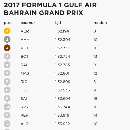
2017 FORMULA 1 GULF AIR
BAHRAIN GRAND PRIX
pos
coureur
tijd
ronden
1
VER
1:32.194
8
2
HAM
1:32.304
10
3
VET
1:32.750
10
4
BOT
1:32.754
13
5
RAI
1:32.785
9
6
MAS
1:32.801
12
7
RIC
1:32.809
8
8
HUL
1:32.933
9
9
SAI
1:33.604
18
10
KVY
1:33.744
11
11
PER
1:33.916
14
12
ALO
1:33.922
10