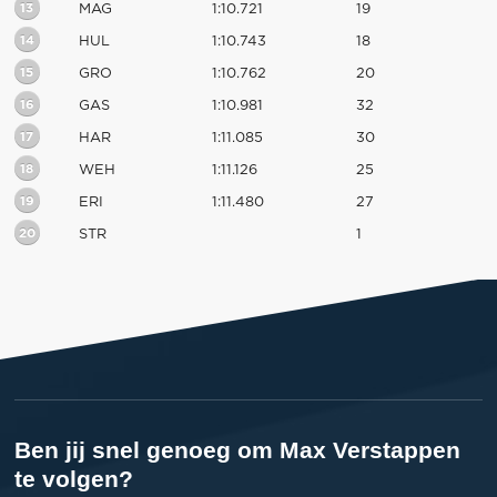
13
MAG
1:10.721
19
14
HUL
1:10.743
18
15
GRO
1:10.762
20
16
GAS
1:10.981
32
17
HAR
1:11.085
30
18
WEH
1:11.126
25
19
ERI
1:11.480
27
20
STR
1
Ben jij snel genoeg om Max Verstappen
te volgen?