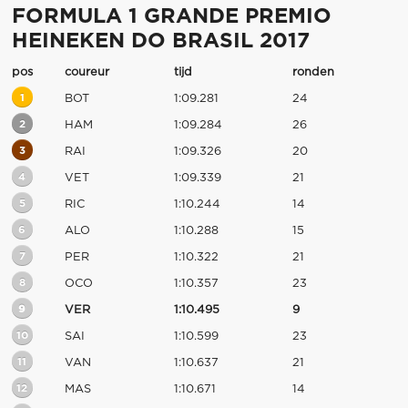
FORMULA 1 GRANDE PREMIO
HEINEKEN DO BRASIL 2017
pos
coureur
tijd
ronden
1
BOT
1:09.281
24
2
HAM
1:09.284
26
3
RAI
1:09.326
20
4
VET
1:09.339
21
5
RIC
1:10.244
14
6
ALO
1:10.288
15
7
PER
1:10.322
21
8
OCO
1:10.357
23
9
VER
1:10.495
9
10
SAI
1:10.599
23
11
VAN
1:10.637
21
12
MAS
1:10.671
14