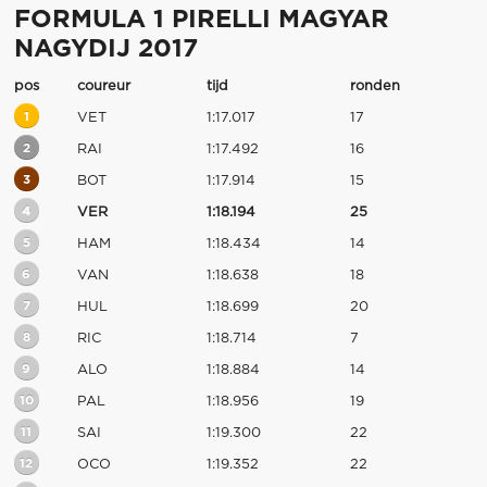
FORMULA 1 PIRELLI MAGYAR
NAGYDIJ 2017
pos
coureur
tijd
ronden
1
VET
1:17.017
17
2
RAI
1:17.492
16
3
BOT
1:17.914
15
4
VER
1:18.194
25
5
HAM
1:18.434
14
6
VAN
1:18.638
18
7
HUL
1:18.699
20
8
RIC
1:18.714
7
9
ALO
1:18.884
14
10
PAL
1:18.956
19
11
SAI
1:19.300
22
12
OCO
1:19.352
22