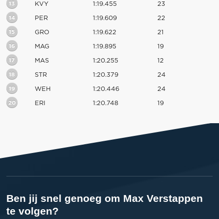
13
KVY
1:19.455
23
14
PER
1:19.609
22
15
GRO
1:19.622
21
16
MAG
1:19.895
19
17
MAS
1:20.255
12
18
STR
1:20.379
24
19
WEH
1:20.446
24
20
ERI
1:20.748
19
Ben jij snel genoeg om Max Verstappen
te volgen?