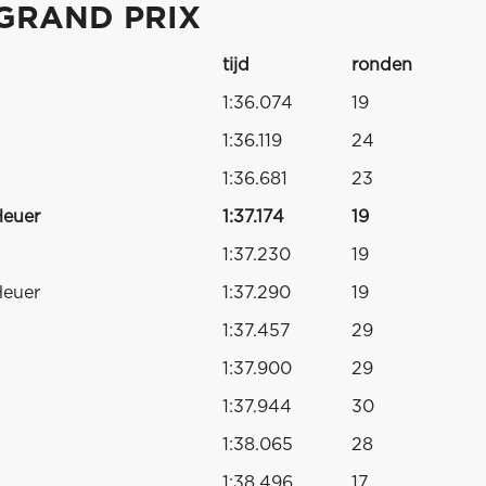
 GRAND PRIX
tijd
ronden
1:36.074
19
1:36.119
24
1:36.681
23
Heuer
1:37.174
19
1:37.230
19
Heuer
1:37.290
19
1:37.457
29
1:37.900
29
1:37.944
30
1:38.065
28
1:38.496
17