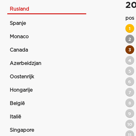
2
Rusland
pos
Spanje
1
Monaco
2
Canada
3
4
Azerbeidzjan
5
Oostenrijk
6
Hongarije
7
8
België
9
Italië
10
Singapore
11