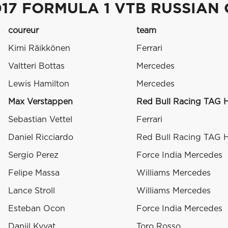
017 FORMULA 1 VTB RUSSIAN
coureur
team
Kimi Räikkönen
Ferrari
Valtteri Bottas
Mercedes
Lewis Hamilton
Mercedes
Max Verstappen
Red Bull Racing TAG 
Sebastian Vettel
Ferrari
Daniel Ricciardo
Red Bull Racing TAG 
Sergio Perez
Force India Mercedes
Felipe Massa
Williams Mercedes
Lance Stroll
Williams Mercedes
Esteban Ocon
Force India Mercedes
Daniil Kvyat
Toro Rosso