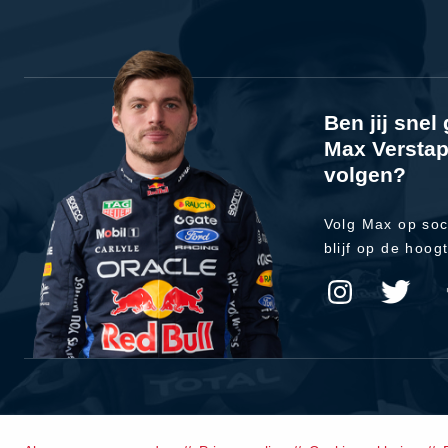
Ben jij sne
Max Verstap
volgen?
Volg Max op soc
blijf op de hoog