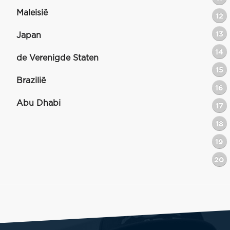
Maleisië
12
13
Japan
14
de Verenigde Staten
15
Brazilië
16
Abu Dhabi
17
18
19
20