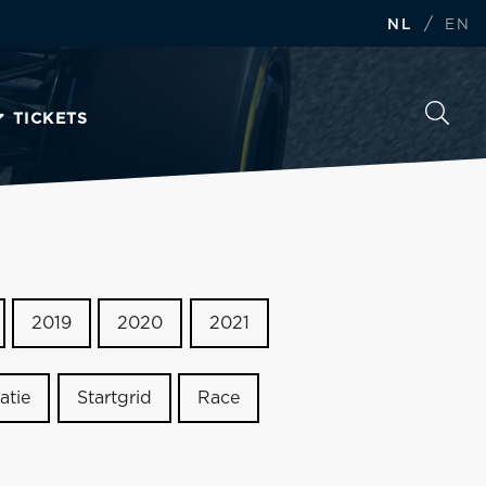
/
NL
EN
TICKETS
2019
2020
2021
atie
Startgrid
Race