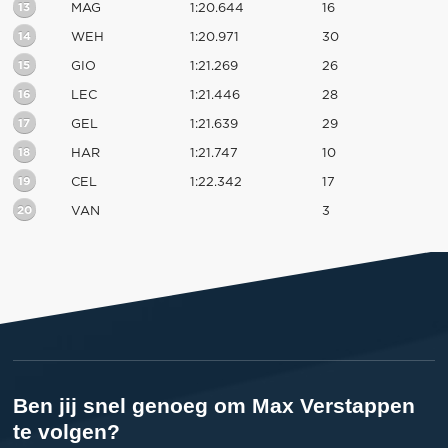
13
MAG
1:20.644
16
14
WEH
1:20.971
30
15
GIO
1:21.269
26
16
LEC
1:21.446
28
17
GEL
1:21.639
29
18
HAR
1:21.747
10
19
CEL
1:22.342
17
20
VAN
3
Ben jij snel genoeg om Max Verstappen
te volgen?