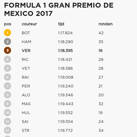
FORMULA 1 GRAN PREMIO DE
MEXICO 2017
pos
coureur
tijd
ronden
1
BOT
1:17.824
42
2
HAM
1:18.290
35
3
VER
1:18.395
16
4
RIC
1:18.421
28
5
VET
1:18.586
28
6
RAI
1:19.008
27
7
PER
1:19.240
21
8
ALO
1:19.346
20
9
MAS
1:19.443
32
10
HUL
1:19.552
19
11
SAI
1:19.554
24
12
STR
1:19.772
34