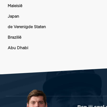
Maleisië
Japan
de Verenigde Staten
Brazilië
Abu Dhabi
Ben jij sne