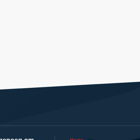
l genoeg om
Home