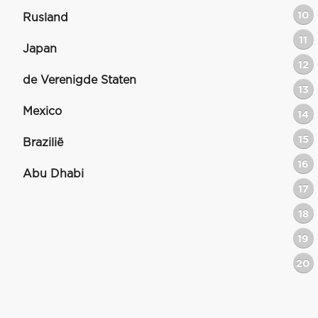
10
Rusland
11
Japan
12
de Verenigde Staten
13
Mexico
14
15
Brazilië
16
Abu Dhabi
17
18
19
20