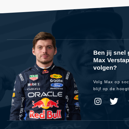
Ben jij sne
Max Verstap
volgen?
Volg Max op soc
blijf op de hoog