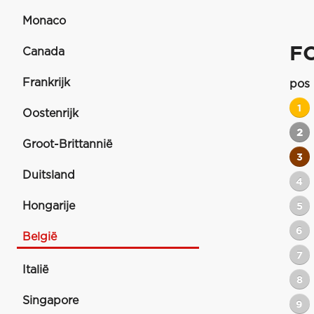
Monaco
F
Canada
Frankrijk
pos
1
Oostenrijk
2
Groot-Brittannië
3
Duitsland
4
Hongarije
5
6
België
7
Italië
8
Singapore
9