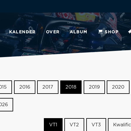
KALENDER
OVER
ALBUM
SHOP
015
2016
2017
2018
2019
2020
026
VT1
VT2
VT3
Kwalific