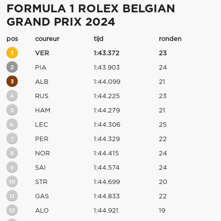
FORMULA 1 ROLEX BELGIAN
GRAND PRIX 2024
pos
coureur
tijd
ronden
1
VER
1:43.372
23
2
PIA
1:43.903
24
3
ALB
1:44.099
21
4
RUS
1:44.225
23
5
HAM
1:44.279
21
6
LEC
1:44.306
25
7
PER
1:44.329
22
8
NOR
1:44.415
24
9
SAI
1:44.574
24
10
STR
1:44.699
20
11
GAS
1:44.833
22
12
ALO
1:44.921
19