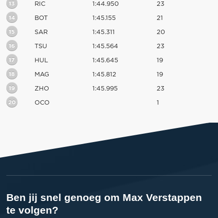
13
RIC
1:44.950
23
14
BOT
1:45.155
21
15
SAR
1:45.311
20
16
TSU
1:45.564
23
17
HUL
1:45.645
19
18
MAG
1:45.812
19
19
ZHO
1:45.995
23
20
OCO
1
Ben jij snel genoeg om Max Verstappen
te volgen?