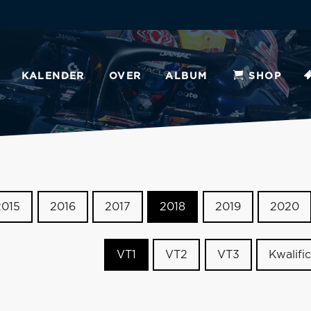
KALENDER
OVER
ALBUM
SHOP
2015
2016
2017
2018
2019
2020
VT1
VT2
VT3
Kwalific