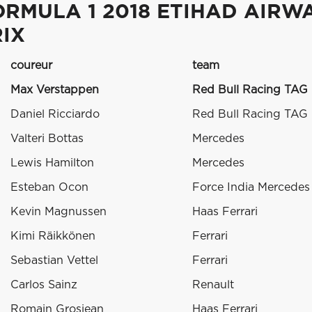
ORMULA 1 2018 ETIHAD AIRW
RIX
coureur
team
Max Verstappen
Red Bull Racing TAG
Daniel Ricciardo
Red Bull Racing TAG
Valteri Bottas
Mercedes
Lewis Hamilton
Mercedes
Esteban Ocon
Force India Mercedes
Kevin Magnussen
Haas Ferrari
Kimi Räikkönen
Ferrari
Sebastian Vettel
Ferrari
Carlos Sainz
Renault
Romain Grosjean
Haas Ferrari