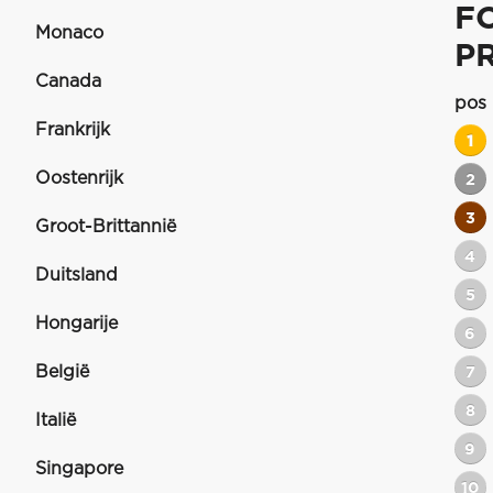
F
Monaco
P
Canada
pos
Frankrijk
1
Oostenrijk
2
3
Groot-Brittannië
4
Duitsland
5
Hongarije
6
België
7
8
Italië
9
Singapore
10