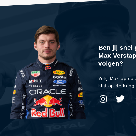
Ben jij sne
Max Verstap
volgen?
Volg Max op soc
blijf op de hoog