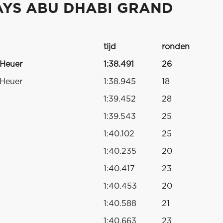
AYS ABU DHABI GRAND
tijd
ronden
 Heuer
1:38.491
26
 Heuer
1:38.945
18
1:39.452
28
1:39.543
25
1:40.102
25
1:40.235
20
1:40.417
23
1:40.453
20
1:40.588
21
1:40.663
23