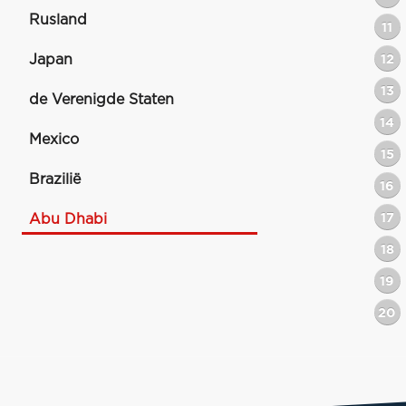
Rusland
11
Japan
12
13
de Verenigde Staten
14
Mexico
15
Brazilië
16
17
Abu Dhabi
18
19
20