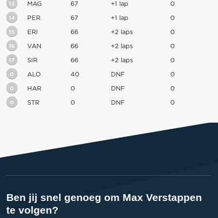
13
MAG
67
+1 lap
0
14
PER
67
+1 lap
0
15
ERI
66
+2 laps
0
16
VAN
66
+2 laps
0
17
SIR
66
+2 laps
0
0
ALO
40
DNF
0
0
HAR
0
DNF
0
0
STR
0
DNF
0
Ben jij snel genoeg om Max Verstappen
te volgen?