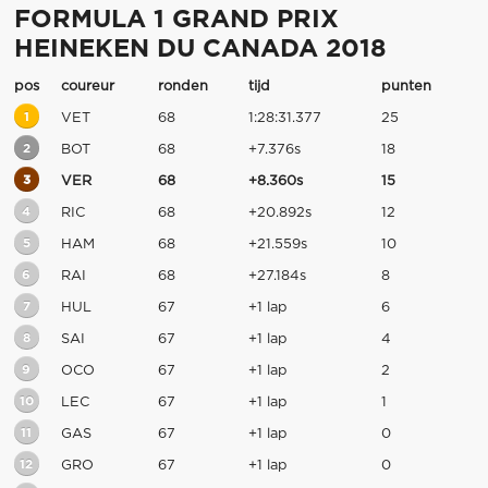
FORMULA 1 GRAND PRIX
HEINEKEN DU CANADA 2018
pos
coureur
ronden
tijd
punten
1
VET
68
1:28:31.377
25
2
BOT
68
+7.376s
18
3
VER
68
+8.360s
15
4
RIC
68
+20.892s
12
5
HAM
68
+21.559s
10
6
RAI
68
+27.184s
8
7
HUL
67
+1 lap
6
8
SAI
67
+1 lap
4
9
OCO
67
+1 lap
2
10
LEC
67
+1 lap
1
11
GAS
67
+1 lap
0
12
GRO
67
+1 lap
0