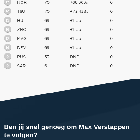
13
NOR
70
+68.363s
0
14
TSU
70
+73.423s
0
15
HUL
69
+1 lap
0
16
ZHO
69
+1 lap
0
17
MAG
69
+1 lap
0
18
DEV
69
+1 lap
0
0
RUS
53
DNF
0
0
SAR
6
DNF
0
Ben jij snel genoeg om Max Verstappen
te volgen?