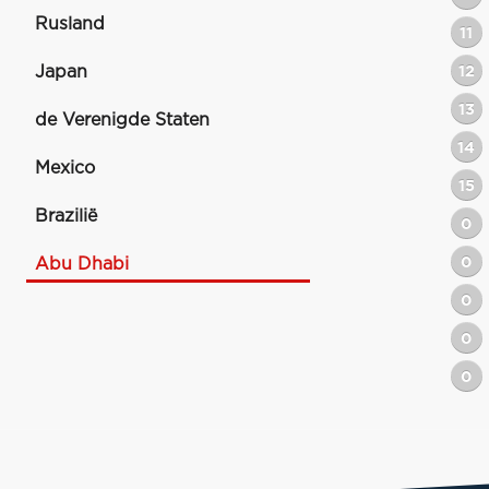
Rusland
11
Japan
12
13
de Verenigde Staten
14
Mexico
15
Brazilië
0
0
Abu Dhabi
0
0
0