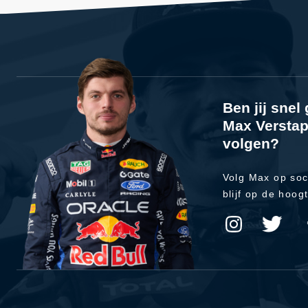
Ben jij sne
Max Verstap
volgen?
Volg Max op soc
blijf op de hoog