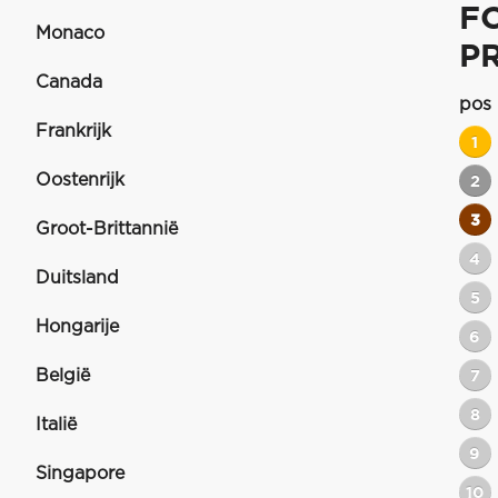
F
Monaco
P
Canada
pos
Frankrijk
1
Oostenrijk
2
3
Groot-Brittannië
4
Duitsland
5
Hongarije
6
België
7
8
Italië
9
Singapore
10