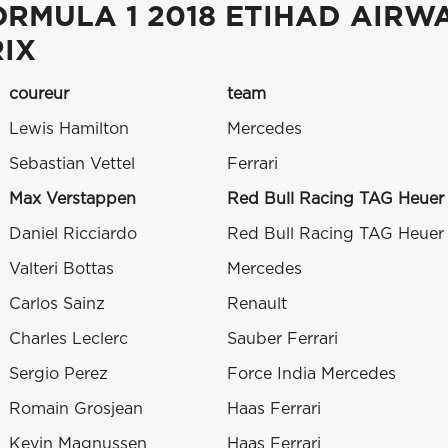
ORMULA 1 2018 ETIHAD AIRW
RIX
coureur
team
Lewis Hamilton
Mercedes
Sebastian Vettel
Ferrari
Max Verstappen
Red Bull Racing TAG Heuer
Daniel Ricciardo
Red Bull Racing TAG Heuer
Valteri Bottas
Mercedes
Carlos Sainz
Renault
Charles Leclerc
Sauber Ferrari
Sergio Perez
Force India Mercedes
Romain Grosjean
Haas Ferrari
Kevin Magnussen
Haas Ferrari