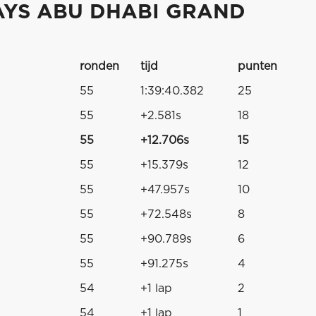
AYS ABU DHABI GRAND
ronden
tijd
punten
55
1:39:40.382
25
55
+2.581s
18
55
+12.706s
15
55
+15.379s
12
55
+47.957s
10
55
+72.548s
8
55
+90.789s
6
55
+91.275s
4
54
+1 lap
2
54
+1 lap
1