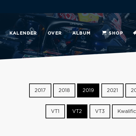
KALENDER
OVER
ALBUM
SHOP
2017
2018
2019
2021
2
VT1
VT2
VT3
Kwalific