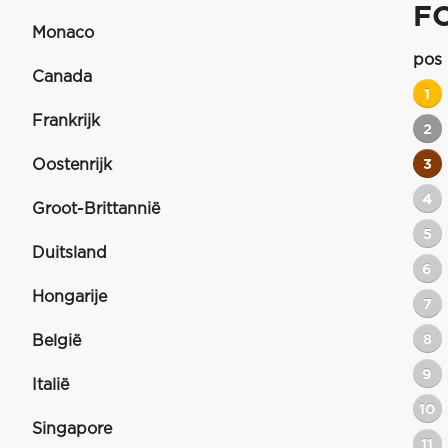
F
Monaco
pos
Canada
1
Frankrijk
2
Oostenrijk
3
4
Groot-Brittannië
5
Duitsland
6
Hongarije
7
8
België
9
Italië
10
Singapore
11