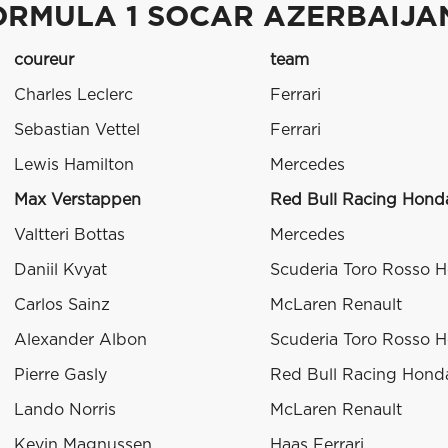
ORMULA 1 SOCAR AZERBAIJAN
coureur
team
Charles Leclerc
Ferrari
Sebastian Vettel
Ferrari
Lewis Hamilton
Mercedes
Max Verstappen
Red Bull Racing Hond
Valtteri Bottas
Mercedes
Daniil Kvyat
Scuderia Toro Rosso 
Carlos Sainz
McLaren Renault
Alexander Albon
Scuderia Toro Rosso 
Pierre Gasly
Red Bull Racing Hond
Lando Norris
McLaren Renault
Kevin Magnussen
Haas Ferrari