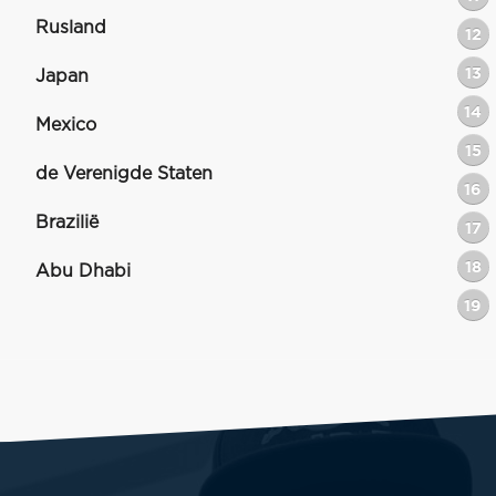
Rusland
12
13
Japan
14
Mexico
15
de Verenigde Staten
16
Brazilië
17
18
Abu Dhabi
19