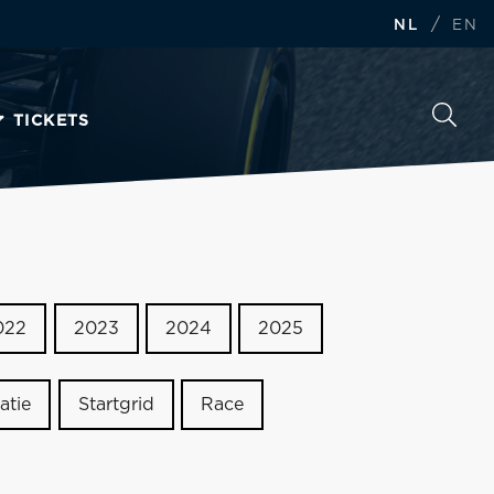
/
NL
EN
TICKETS
022
2023
2024
2025
atie
Startgrid
Race