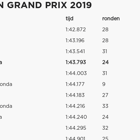
 GRAND PRIX 2019
tijd
ronden
1:42.872
28
1:43.196
28
1:43.541
31
a
1:43.793
24
1:44.003
31
Honda
1:44.177
9
1:44.183
27
Honda
1:44.216
33
a
1:44.240
24
1:44.295
32
1:44.901
25