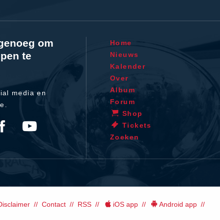
l genoeg om
Home
pen te
Nieuws
Kalender
Over
Album
ial media en
Forum
te.
Shop
Tickets
Zoeken
Disclaimer
Contact
RSS
iOS app
Android app