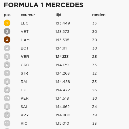
FORMULA 1 MERCEDES
pos
coureur
tijd
ronden
1
LEC
1:13.449
33
2
VET
1:13.573
30
3
HAM
1:13.595
30
4
BOT
1:14.111
30
5
VER
1:14.133
23
6
GRO
1:14.179
33
7
STR
1:14.268
32
8
RAI
1:14.458
33
9
HUL
1:14.472
26
10
PER
1:14.518
30
11
SAI
1:14.662
34
12
KVY
1:14.800
39
13
RIC
1:15.010
33