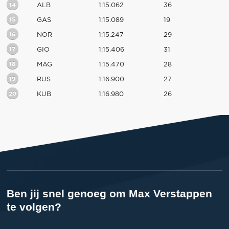
14
ALB
1:15.062
36
15
GAS
1:15.089
19
16
NOR
1:15.247
29
17
GIO
1:15.406
31
18
MAG
1:15.470
28
19
RUS
1:16.900
27
20
KUB
1:16.980
26
Ben jij snel genoeg om Max Verstappen
te volgen?