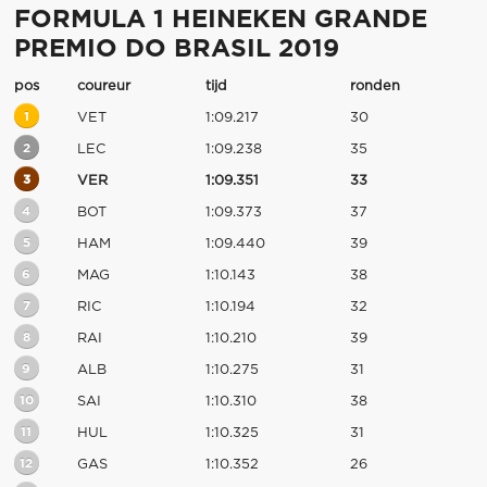
FORMULA 1 HEINEKEN GRANDE
PREMIO DO BRASIL 2019
pos
coureur
tijd
ronden
1
VET
1:09.217
30
2
LEC
1:09.238
35
3
VER
1:09.351
33
4
BOT
1:09.373
37
5
HAM
1:09.440
39
6
MAG
1:10.143
38
7
RIC
1:10.194
32
8
RAI
1:10.210
39
9
ALB
1:10.275
31
10
SAI
1:10.310
38
11
HUL
1:10.325
31
12
GAS
1:10.352
26