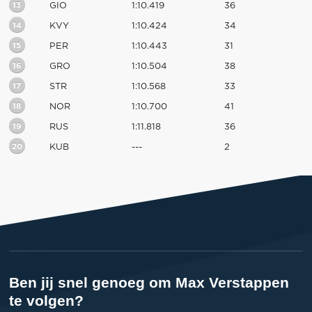
13
GIO
1:10.419
36
14
KVY
1:10.424
34
15
PER
1:10.443
31
16
GRO
1:10.504
38
17
STR
1:10.568
33
18
NOR
1:10.700
41
19
RUS
1:11.818
36
20
KUB
---
2
Ben jij snel genoeg om Max Verstappen
te volgen?