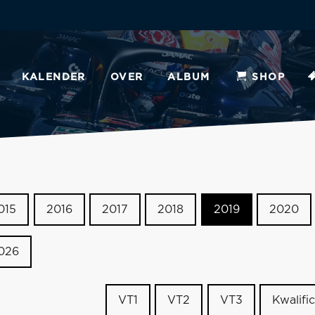
KALENDER
OVER
ALBUM
SHOP
015
2016
2017
2018
2019
2020
026
VT1
VT2
VT3
Kwalific