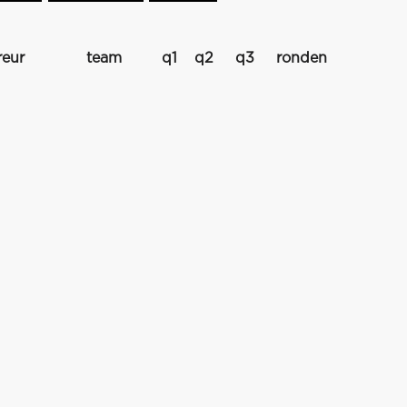
reur
team
q1
q2
q3
ronden