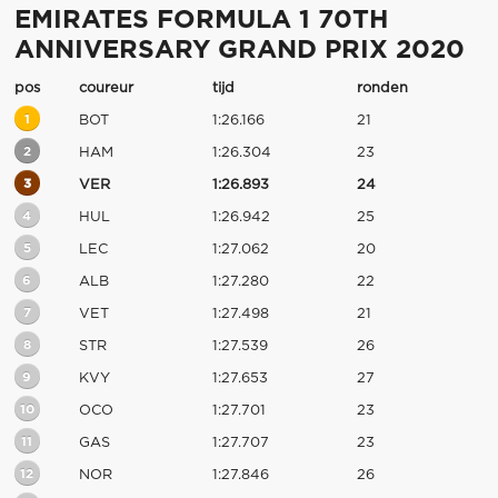
EMIRATES FORMULA 1 70TH
ANNIVERSARY GRAND PRIX 2020
pos
coureur
tijd
ronden
1
BOT
1:26.166
21
2
HAM
1:26.304
23
3
VER
1:26.893
24
4
HUL
1:26.942
25
5
LEC
1:27.062
20
6
ALB
1:27.280
22
7
VET
1:27.498
21
8
STR
1:27.539
26
9
KVY
1:27.653
27
10
OCO
1:27.701
23
11
GAS
1:27.707
23
12
NOR
1:27.846
26