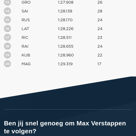
13
GRO
1:27.908
26
14
SAI
1:28.138
28
15
RUS
1:28.170
24
16
LAT
1:28.226
24
17
RIC
1:28.511
23
18
RAI
1:28.655
24
19
KUB
1:28.960
22
20
MAG
1:29.319
17
Ben jij snel genoeg om Max Verstappen
te volgen?