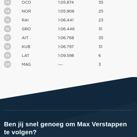
13
OCO
1:05.874
35
14
NOR
1:05.908
25
15
RAI
1:06.441
23
16
GRO
1:06.446
31
17
AIT
1:06.768
35
18
KUB
1:06.797
31
19
LAT
1:09.598
6
20
MAG
---
3
Ben jij snel genoeg om Max Verstappen
te volgen?