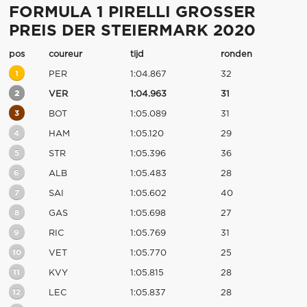
FORMULA 1 PIRELLI GROSSER
PREIS DER STEIERMARK 2020
pos
coureur
tijd
ronden
1
PER
1:04.867
32
2
VER
1:04.963
31
3
BOT
1:05.089
31
4
HAM
1:05.120
29
5
STR
1:05.396
36
6
ALB
1:05.483
28
7
SAI
1:05.602
40
8
GAS
1:05.698
27
9
RIC
1:05.769
31
10
VET
1:05.770
25
11
KVY
1:05.815
28
12
LEC
1:05.837
28