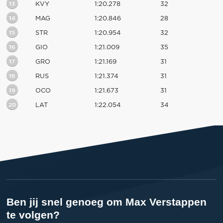
13
KVY
1:20.278
32
14
MAG
1:20.846
28
15
STR
1:20.954
32
16
GIO
1:21.009
35
17
GRO
1:21.169
31
18
RUS
1:21.374
31
19
OCO
1:21.673
31
20
LAT
1:22.054
34
Ben jij snel genoeg om Max Verstappen
te volgen?