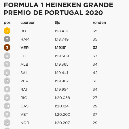
FORMULA 1 HEINEKEN GRANDE
PREMIO DE PORTUGAL 2020
pos
coureur
tijd
ronden
1
BOT
1:18.410
35
2
HAM
1:18.749
35
3
VER
1:19.191
32
4
LEC
1:19.309
33
5
ALB
1:19.365
34
6
SAI
1:19.441
42
7
PER
1:19.907
31
8
RAI
1:19.954
34
9
RIC
1:20.058
27
10
GAS
1:20.124
29
11
VET
1:20.200
37
12
NOR
1:20.207
29