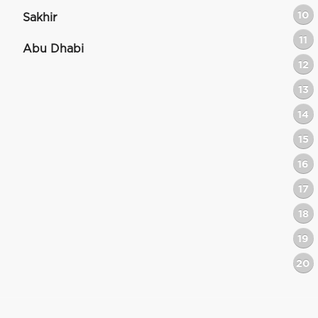
10
Sakhir
11
Abu Dhabi
12
13
14
15
16
17
18
19
20