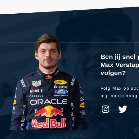
Ben jij sne
Max Verstap
volgen?
Volg Max op soc
blijf op de hoog