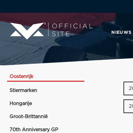
NIEUWS
Oostenrijk
2
Stiermarken
Hongarije
2
Groot-Brittannië
70th Anniversary GP