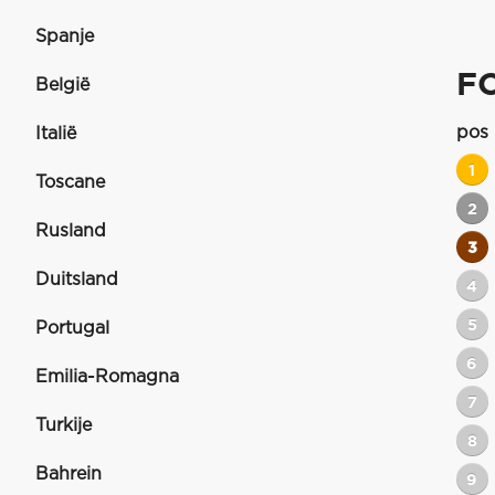
Spanje
F
België
pos
Italië
1
Toscane
2
Rusland
3
Duitsland
4
5
Portugal
6
Emilia-Romagna
7
Turkije
8
Bahrein
9