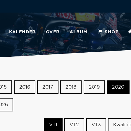
KALENDER
OVER
ALBUM
SHOP
015
2016
2017
2018
2019
2020
026
VT1
VT2
VT3
Kwalific