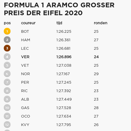
FORMULA 1 ARAMCO GROSSER
PREIS DER EIFEL 2020
pos
coureur
tijd
ronden
1
BOT
1:26.225
25
2
HAM
1:26.361
27
3
LEC
1:26.681
25
4
VER
1:26.896
24
5
VET
1:27.038
25
6
NOR
1:27.167
29
7
PER
1:27.245
25
8
RIC
1:27.392
23
9
ALB
1:27.449
23
10
GAS
1:27.528
28
11
OCO
1:27.634
27
12
KVY
1:27.795
26