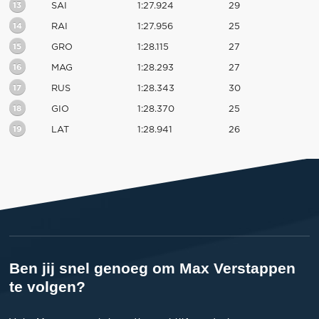
13
SAI
1:27.924
29
14
RAI
1:27.956
25
15
GRO
1:28.115
27
16
MAG
1:28.293
27
17
RUS
1:28.343
30
18
GIO
1:28.370
25
19
LAT
1:28.941
26
Ben jij snel genoeg om Max Verstappen
te volgen?