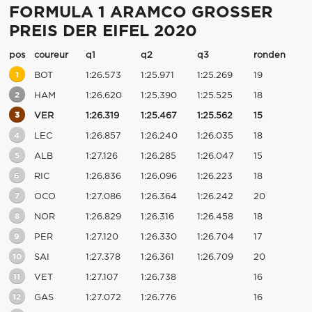
FORMULA 1 ARAMCO GROSSER
PREIS DER EIFEL 2020
pos
coureur
q1
q2
q3
ronden
1
BOT
1:26.573
1:25.971
1:25.269
19
2
HAM
1:26.620
1:25.390
1:25.525
18
3
VER
1:26.319
1:25.467
1:25.562
15
4
LEC
1:26.857
1:26.240
1:26.035
18
5
ALB
1:27.126
1:26.285
1:26.047
15
6
RIC
1:26.836
1:26.096
1:26.223
18
7
OCO
1:27.086
1:26.364
1:26.242
20
8
NOR
1:26.829
1:26.316
1:26.458
18
9
PER
1:27.120
1:26.330
1:26.704
17
10
SAI
1:27.378
1:26.361
1:26.709
20
11
VET
1:27.107
1:26.738
16
12
GAS
1:27.072
1:26.776
16