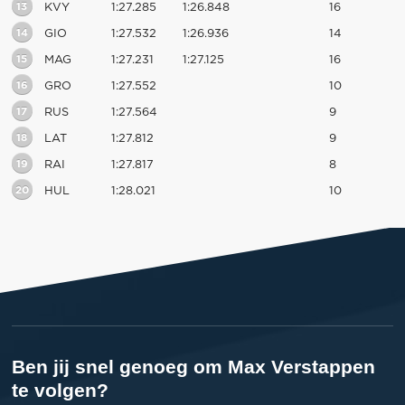
13
KVY
1:27.285
1:26.848
16
14
GIO
1:27.532
1:26.936
14
15
MAG
1:27.231
1:27.125
16
16
GRO
1:27.552
10
17
RUS
1:27.564
9
18
LAT
1:27.812
9
19
RAI
1:27.817
8
20
HUL
1:28.021
10
Ben jij snel genoeg om Max Verstappen
te volgen?