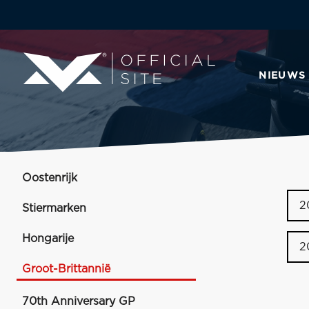
NIEUWS
Oostenrijk
2
Stiermarken
Hongarije
2
Groot-Brittannië
70th Anniversary GP