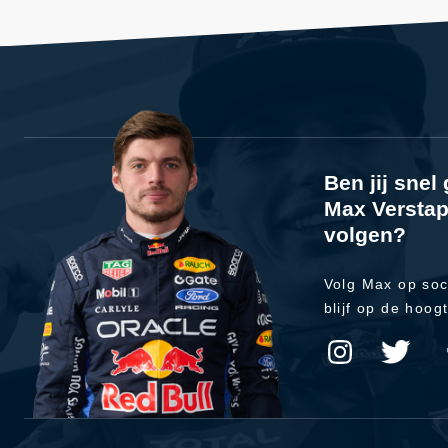
Ben jij sne
Max Verstap
volgen?
Volg Max op soc
blijf op de hoog