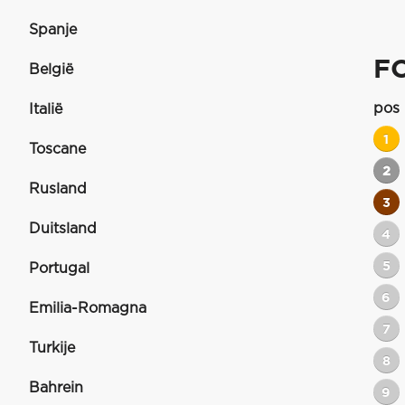
Spanje
F
België
pos
Italië
1
Toscane
2
Rusland
3
Duitsland
4
5
Portugal
6
Emilia-Romagna
7
Turkije
8
Bahrein
9