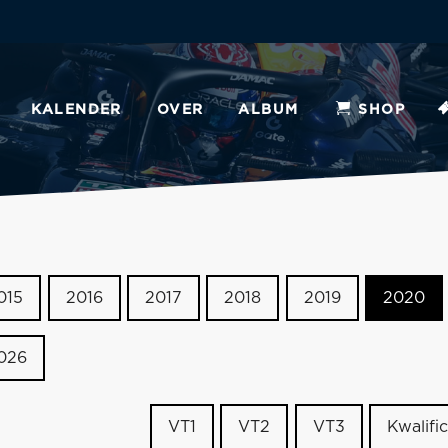
KALENDER
OVER
ALBUM
SHOP
015
2016
2017
2018
2019
2020
026
VT1
VT2
VT3
Kwalific