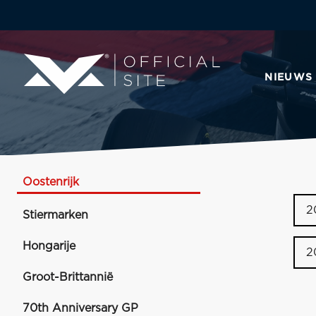
NIEUWS
Oostenrijk
2
Stiermarken
Hongarije
2
Groot-Brittannië
70th Anniversary GP