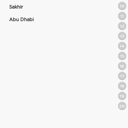
10
Sakhir
11
Abu Dhabi
12
13
14
15
16
17
18
19
20