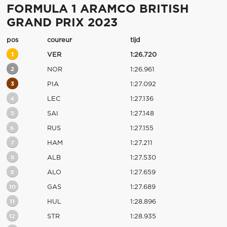
FORMULA 1 ARAMCO BRITISH
GRAND PRIX 2023
pos
coureur
tijd
1
VER
1:26.720
2
NOR
1:26.961
3
PIA
1:27.092
4
LEC
1:27.136
5
SAI
1:27.148
6
RUS
1:27.155
7
HAM
1:27.211
8
ALB
1:27.530
9
ALO
1:27.659
10
GAS
1:27.689
11
HUL
1:28.896
12
STR
1:28.935