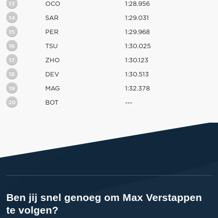
13
OCO
1:28.956
14
SAR
1:29.031
15
PER
1:29.968
16
TSU
1:30.025
17
ZHO
1:30.123
18
DEV
1:30.513
19
MAG
1:32.378
20
BOT
---
Ben jij snel genoeg om Max Verstappen
te volgen?