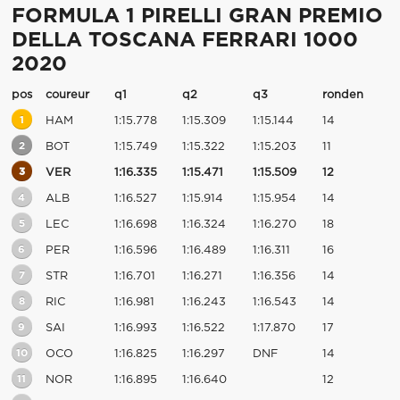
FORMULA 1 PIRELLI GRAN PREMIO
DELLA TOSCANA FERRARI 1000
2020
pos
coureur
q1
q2
q3
ronden
1
HAM
1:15.778
1:15.309
1:15.144
14
2
BOT
1:15.749
1:15.322
1:15.203
11
3
VER
1:16.335
1:15.471
1:15.509
12
4
ALB
1:16.527
1:15.914
1:15.954
14
5
LEC
1:16.698
1:16.324
1:16.270
18
6
PER
1:16.596
1:16.489
1:16.311
16
7
STR
1:16.701
1:16.271
1:16.356
14
8
RIC
1:16.981
1:16.243
1:16.543
14
9
SAI
1:16.993
1:16.522
1:17.870
17
10
OCO
1:16.825
1:16.297
DNF
14
11
NOR
1:16.895
1:16.640
12