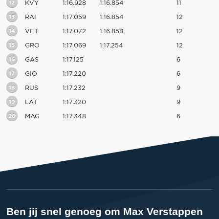
12
KVY
1:16.928
1:16.854
11
13
RAI
1:17.059
1:16.854
12
14
VET
1:17.072
1:16.858
12
15
GRO
1:17.069
1:17.254
12
16
GAS
1:17.125
6
17
GIO
1:17.220
6
18
RUS
1:17.232
9
19
LAT
1:17.320
9
20
MAG
1:17.348
6
Ben jij snel genoeg om Max Verstappen