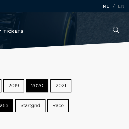
/
NL
EN
TICKETS
2019
2020
2021
atie
Startgrid
Race