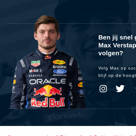
Ben jij sne
Max Verstap
volgen?
Volg Max op soc
blijf op de hoog