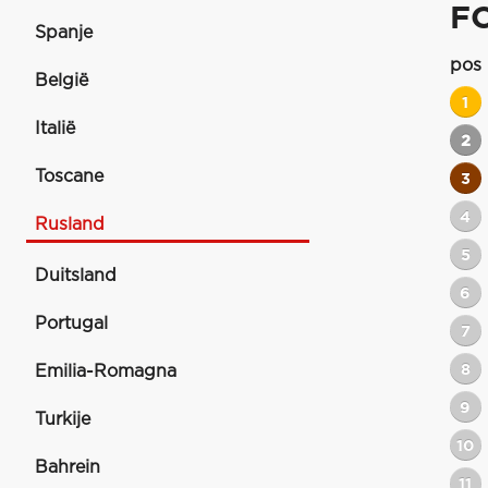
F
Spanje
pos
België
1
Italië
2
Toscane
3
4
Rusland
5
Duitsland
6
Portugal
7
8
Emilia-Romagna
9
Turkije
10
Bahrein
11