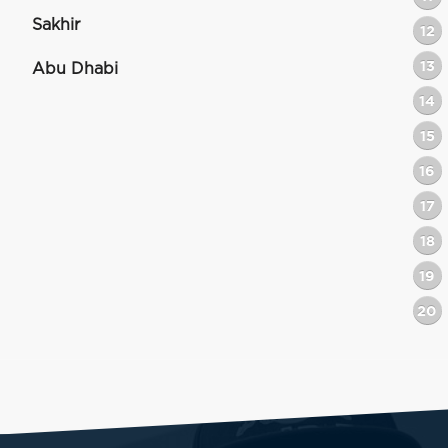
Sakhir
12
13
Abu Dhabi
14
15
16
17
18
19
20