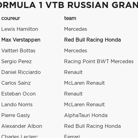
ORMULA 1 VTB RUSSIAN GRAN
coureur
team
Lewis Hamilton
Mercedes
Max Verstappen
Red Bull Racing Honda
Valtteri Bottas
Mercedes
Sergio Perez
Racing Point BWT Mercedes
Daniel Ricciardo
Renault
Carlos Sainz
McLaren Renault
Esteban Ocon
Renault
Lando Norris
McLaren Renault
Pierre Gasly
AlphaTauri Honda
Alexander Albon
Red Bull Racing Honda
Charles Leclerc
Ferrari