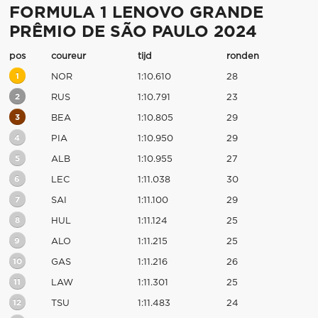
FORMULA 1 LENOVO GRANDE
PRÊMIO DE SÃO PAULO 2024
pos
coureur
tijd
ronden
1
NOR
1:10.610
28
2
RUS
1:10.791
23
3
BEA
1:10.805
29
4
PIA
1:10.950
29
5
ALB
1:10.955
27
6
LEC
1:11.038
30
7
SAI
1:11.100
29
8
HUL
1:11.124
25
9
ALO
1:11.215
25
10
GAS
1:11.216
26
11
LAW
1:11.301
25
12
TSU
1:11.483
24