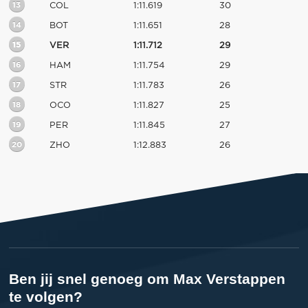
13
COL
1:11.619
30
14
BOT
1:11.651
28
15
VER
1:11.712
29
16
HAM
1:11.754
29
17
STR
1:11.783
26
18
OCO
1:11.827
25
19
PER
1:11.845
27
20
ZHO
1:12.883
26
Ben jij snel genoeg om Max Verstappen
te volgen?