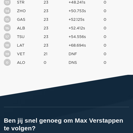
13
STR
23
+48.241s
0
14
ZHO
23
+50.753s
0
15
GAS
23
+52.125s
0
16
ALB
23
+52.412s
0
17
TSU
23
+54.556s
0
18
LAT
23
+68.694s
0
19
VET
21
DNF
0
0
ALO
0
DNS
0
Ben jij snel genoeg om Max Verstappen
te volgen?