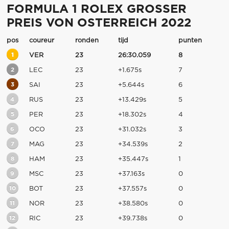
FORMULA 1 ROLEX GROSSER
PREIS VON OSTERREICH 2022
pos
coureur
ronden
tijd
punten
1
VER
23
26:30.059
8
2
LEC
23
+1.675s
7
3
SAI
23
+5.644s
6
4
RUS
23
+13.429s
5
5
PER
23
+18.302s
4
6
OCO
23
+31.032s
3
7
MAG
23
+34.539s
2
8
HAM
23
+35.447s
1
9
MSC
23
+37.163s
0
10
BOT
23
+37.557s
0
11
NOR
23
+38.580s
0
12
RIC
23
+39.738s
0