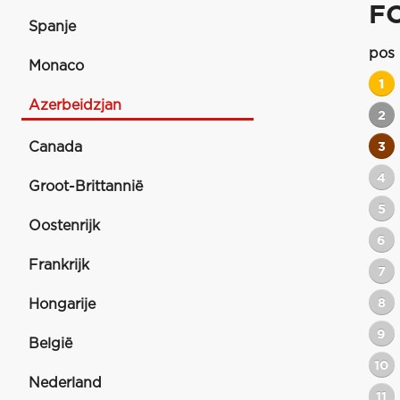
F
Spanje
pos
Monaco
1
Azerbeidzjan
2
Canada
3
4
Groot-Brittannië
5
Oostenrijk
6
Frankrijk
7
8
Hongarije
9
België
10
Nederland
11