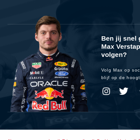
Ben jij sne
Max Verstap
volgen?
Volg Max op soc
blijf op de hoog