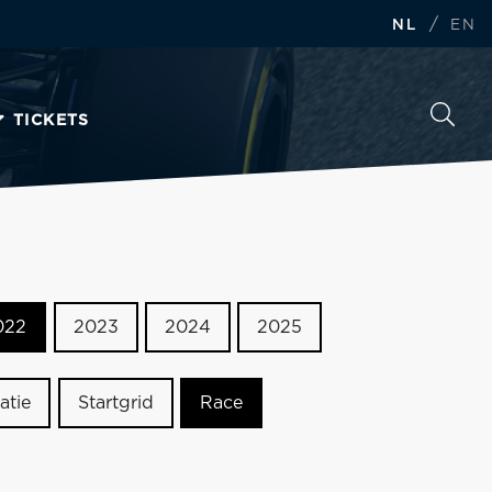
/
NL
EN
TICKETS
022
2023
2024
2025
atie
Startgrid
Race