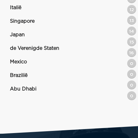
Italië
12
13
Singapore
14
Japan
15
de Verenigde Staten
16
Mexico
0
0
Brazilië
0
Abu Dhabi
0