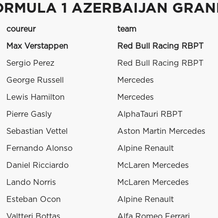
ORMULA 1 AZERBAIJAN GRAND
coureur
team
Max Verstappen
Red Bull Racing RBPT
Sergio Perez
Red Bull Racing RBPT
George Russell
Mercedes
Lewis Hamilton
Mercedes
Pierre Gasly
AlphaTauri RBPT
Sebastian Vettel
Aston Martin Mercedes
Fernando Alonso
Alpine Renault
Daniel Ricciardo
McLaren Mercedes
Lando Norris
McLaren Mercedes
Esteban Ocon
Alpine Renault
Valtteri Bottas
Alfa Romeo Ferrari