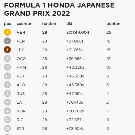
FORMULA 1 HONDA JAPANESE
GRAND PRIX 2022
pos
coureur
ronden
tijd
punten
1
VER
28
3:01:44.004
25
2
PER
28
+27.066s
18
3
LEC
28
+31.763s
15
4
OCO
28
+39.685s
12
5
HAM
28
+40.326s
10
6
VET
28
+46.358s
8
7
ALO
28
+46.369s
6
8
RUS
28
+47.661s
4
9
LAT
28
+70.143s
2
10
NOR
28
+70.782s
1
11
RIC
28
+72.877s
0
12
STR
28
+73.904s
0