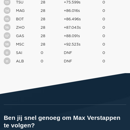
13
TSU
28
+75.599s
0
14
MAG
28
+86.016s
0
15
BOT
28
+86.496s
0
16
ZHO
28
+87.043s
0
17
GAS
28
+88.091s
0
18
MSC
28
+92.523s
0
0
SAI
0
DNF
0
0
ALB
0
DNF
0
Ben jij snel genoeg om Max Verstappen
te volgen?