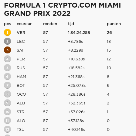
FORMULA 1 CRYPTO.COM MIAMI
GRAND PRIX 2022
pos
coureur
ronden
tijd
punten
1
VER
57
1:34:24.258
26
2
LEC
57
+3.786s
18
3
SAI
57
+8.229s
15
4
PER
57
+10.638s
12
5
RUS
57
+18.582s
10
6
HAM
57
+21.368s
8
7
BOT
57
+25.073s
6
8
OCO
57
+28.386s
4
9
ALB
57
+32.365s
2
10
STR
57
+37.026s
1
11
ALO
57
+37.128s
0
12
TSU
57
+40.146s
0