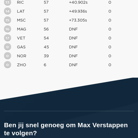
13
RIC
57
+40.902s
0
14
LAT
57
+49.936s
0
15
MSC
57
+73.305s
0
16
MAG
56
DNF
0
17
VET
54
DNF
0
0
GAS
45
DNF
0
0
NOR
39
DNF
0
0
ZHO
6
DNF
0
Ben jij snel genoeg om Max Verstappen
te volgen?